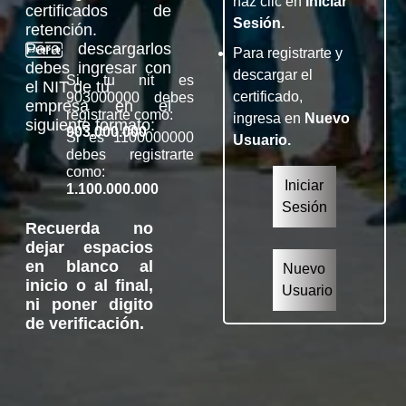
haz clic en
Iniciar
certificados de
Sesión.
retención.
Para descargarlos
Para registrarte y
debes ingresar con
descargar el
Si tu nit es
el NIT de tu
certificado,
903000000 debes
empresa en el
registrarte como:
ingresa en
Nuevo
siguiente formato:
903.000.000
Si es 1100000000
Usuario.
debes registrarte
como:
Iniciar
1.100.000.000
Sesión
Recuerda no
dejar espacios
en blanco al
Nuevo
inicio o al final,
Usuario
ni poner digito
de verificación.